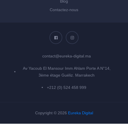
Blog
Contactez-nous
contact@eureka-digital.ma
Av Yacoub El Mansour Imm Ahlam Porte A N°14,
3ème étage Guéliz. Marrakech
+212 (0) 524 458 999
Copyright © 2026
Eureka Digital