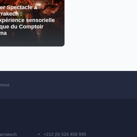
er Spectacle à
rakech :
xpérience sensorielle
que du Comptoir
rna
-nous
arrakech
+212 (0) 524 458 999