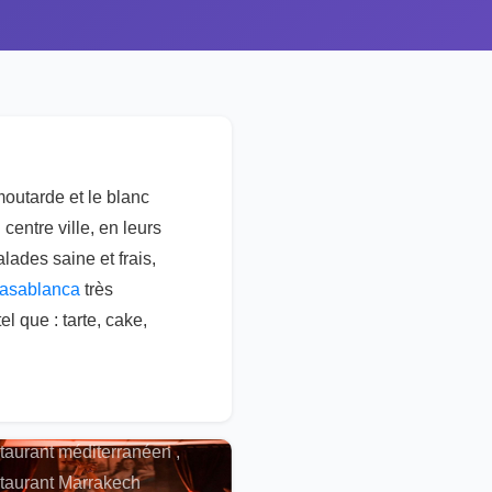
moutarde et le blanc
centre ville, en leurs
lades saine et frais,
 Casablanca
très
l que : tarte, cake,
alités , Restaurant
cain , Spectacle ,
taurant méditerranéen ,
taurant Marrakech