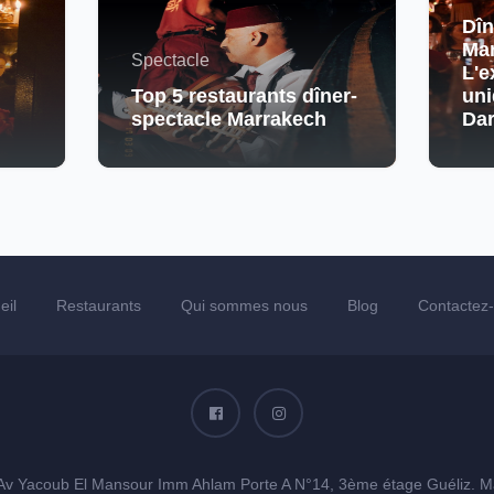
Dîn
Mar
Spectacle
L'e
Top 5 restaurants dîner-
uni
spectacle Marrakech
Da
eil
Restaurants
Qui sommes nous
Blog
Contactez
Av Yacoub El Mansour Imm Ahlam Porte A N°14, 3ème étage Guéliz. M