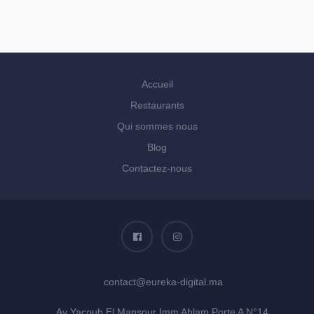
Accueil
Restaurants
Qui sommes nous
Blog
Contactez-nous
contact@eureka-digital.ma
Av Yacoub El Mansour Imm Ahlam Porte A N°14,