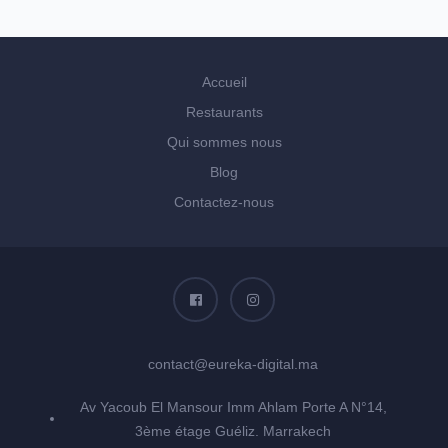
Accueil
Restaurants
Qui sommes nous
Blog
Contactez-nous
contact@eureka-digital.ma
Av Yacoub El Mansour Imm Ahlam Porte A N°14,
3ème étage Guéliz. Marrakech