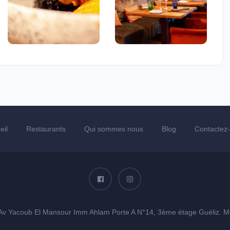
eil
Restaurants
Qui sommes nous
Blog
Contactez
Av Yacoub El Mansour Imm Ahlam Porte A N°14, 3ème étage Guéliz. M