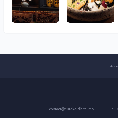
Accu
contact@eureka-digital.ma