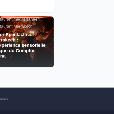
alités , Restaurant
cain , Spectacle ,
taurant méditerranéen ,
taurant Marrakech
er Spectacle à
rakech :
xpérience sensorielle
que du Comptoir
rna
-nous