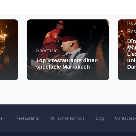
Actu
Maro
Res
Res
Dîn
Mar
Spectacle
L'e
Top 5 restaurants dîner-
uni
spectacle Marrakech
Da
eil
Restaurants
Qui sommes nous
Blog
Contactez