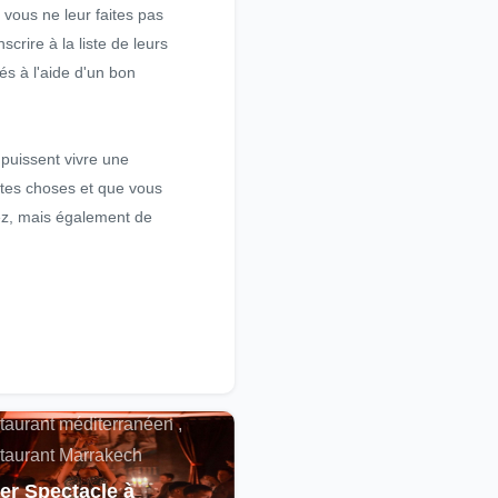
i vous ne leur faites pas
rire à la liste de leurs
és à l'aide d'un bon
s puissent vivre une
ites choses et que vous
vez, mais également de
alités , Restaurant
cain , Spectacle ,
taurant méditerranéen ,
taurant Marrakech
er Spectacle à