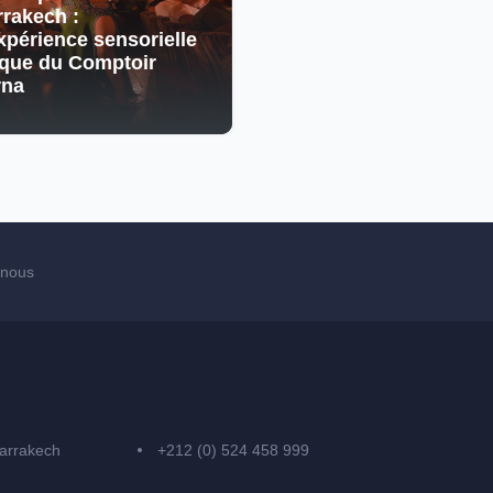
rakech :
xpérience sensorielle
que du Comptoir
rna
-nous
arrakech
+212 (0) 524 458 999