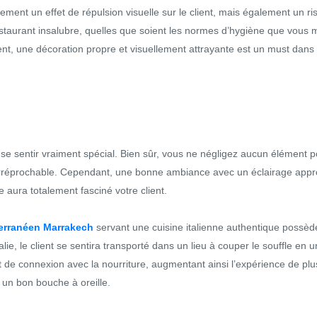
ment un effet de répulsion visuelle sur le client, mais également un r
estaurant insalubre, quelles que soient les normes d’hygiène que vous 
t, une décoration propre et visuellement attrayante est un must dans
e se sentir vraiment spécial. Bien sûr, vous ne négligez aucun élément 
 irréprochable. Cependant, une bonne ambiance avec un éclairage appr
ne aura totalement fasciné votre client.
terranéen Marrakech
servant une cuisine italienne authentique possède
lie, le client se sentira transporté dans un lieu à couper le souffle en u
de connexion avec la nourriture, augmentant ainsi l’expérience de plusi
 un bon bouche à oreille.