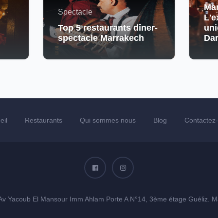
Mar
Spectacle
L'e
Top 5 restaurants dîner-
uni
spectacle Marrakech
Da
eil
Restaurants
Qui sommes nous
Blog
Contactez
Av Yacoub El Mansour Imm Ahlam Porte A N°14, 3ème étage Guéliz. M