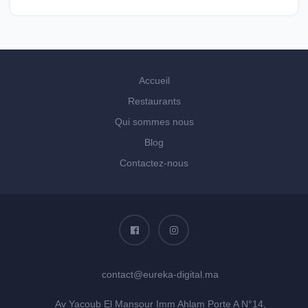
Accueil
Restaurants
Qui sommes nous
Blog
Contactez-nous
contact@eureka-digital.ma
Av Yacoub El Mansour Imm Ahlam Porte A N°14,