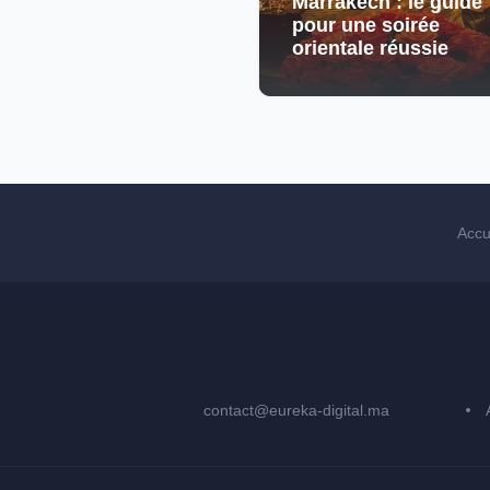
Marrakech : le guide
pour une soirée
orientale réussie
Accu
contact@eureka-digital.ma