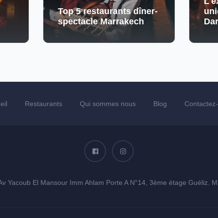
L'e
Top 5 restaurants dîner-
uni
spectacle Marrakech
Da
eil
Restaurants
Qui sommes nous
Blog
Contactez
Av Yacoub El Mansour Imm Ahlam Porte A N°14, 3ème étage Guéliz. M