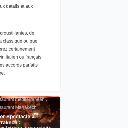
ux détails et aux
roustillantes, de
ta classique ou que
verez certainement
n italien ou français
es accords parfaits
re.
alités , Restaurant
cain , Spectacle ,
taurant méditerranéen ,
taurant Marrakech
er Spectacle à
rakech :