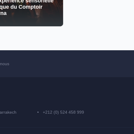
xpérience sensorielle
que du Comptoir
rna
-nous
arrakech
+212 (0) 524 458 999