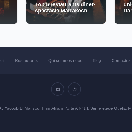
Top 5 restaurants dîner-
uni
spectacle Marrakech
Da
eil
Restaurants
Qui sommes nous
Blog
Contactez
Av Yacoub El Mansour Imm Ahlam Porte A N°14, 3ème étage Guéliz. M