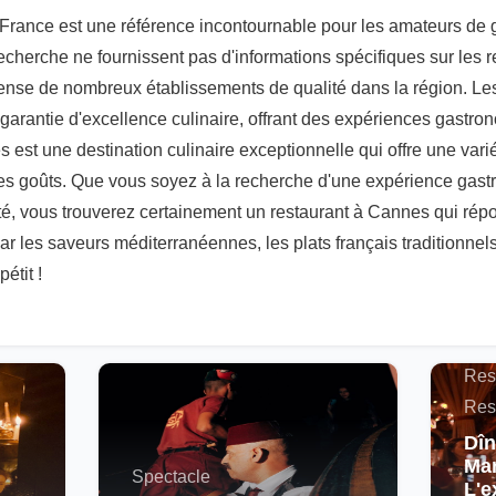
ance est une référence incontournable pour les amateurs de 
recherche ne fournissent pas d'informations spécifiques sur les 
ense de nombreux établissements de qualité dans la région. Les
garantie d'excellence culinaire, offrant des expériences gastr
st une destination culinaire exceptionnelle qui offre une vari
 les goûts. Que vous soyez à la recherche d'une expérience gast
é, vous trouverez certainement un restaurant à Cannes qui répo
ar les saveurs méditerranéennes, les plats français traditionnels
étit !
Actu
Maro
Res
Res
Dîn
Mar
Spectacle
L'e