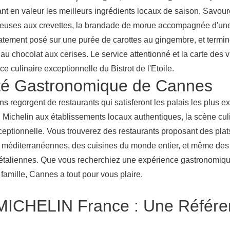
ant en valeur les meilleurs ingrédients locaux de saison. Savour
émeuses aux crevettes, la brandade de morue accompagnée d'une
catement posé sur une purée de carottes au gingembre, et termin
u au chocolat aux cerises. Le service attentionné et la carte des 
e culinaire exceptionnelle du Bistrot de l'Etoile.
ité Gastronomique de Cannes
s regorgent de restaurants qui satisferont les palais les plus e
u Michelin aux établissements locaux authentiques, la scène cu
xceptionnelle. Vous trouverez des restaurants proposant des plats
s méditerranéennes, des cuisines du monde entier, et même des
étaliennes. Que vous recherchiez une expérience gastronomiqu
famille, Cannes a tout pour vous plaire.
MICHELIN France : Une Référe