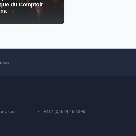
que du Comptoir
rna
-nous
arrakech
+212 (0) 524 458 999