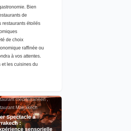
gastronomie. Bien
restaurants de
 restaurants étoilés
onomiques
été de choix
ronomique raffinée ou
ndra à vos attentes.
 et les cuisines du
alités , Restaurant
cain , Spectacle ,
taurant méditerranéen ,
taurant Marrakech
er Spectacle à
rakech :
xpérience sensorielle