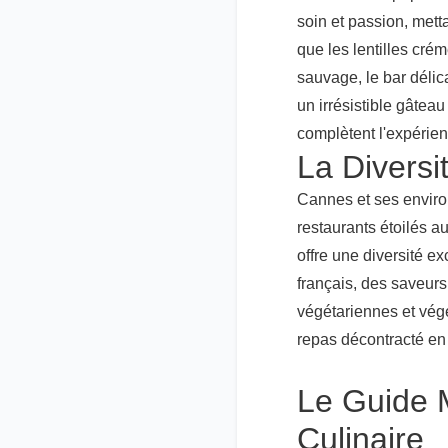
soin et passion, mett
que les lentilles cr
sauvage, le bar déli
un irrésistible gâtea
complètent l'expérienc
La Divers
Cannes et ses environ
restaurants étoilés a
offre une diversité e
français, des saveur
végétariennes et vég
repas décontracté en 
Le Guide 
Culinaire