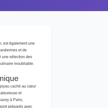
lm, est également une
rranéennes et de
i une sélection des
ulinaire inoubliable.
omique
le joyau caché au cœur
haleureuse et
Savoy à Paris,
s sont préparés avec