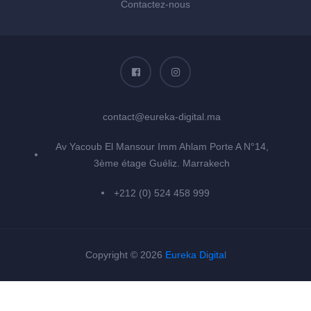
Contactez-nous
contact@eureka-digital.ma
Av Yacoub El Mansour Imm Ahlam Porte A N°14,
3ème étage Guéliz. Marrakech
+212 (0) 524 458 999
Copyright © 2026
Eureka Digital