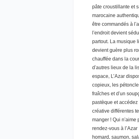
pâte croustillante et 
marocaine authentique
être commandés à l'a
l'endroit devient sé
partout. La musique l
devient guère plus r
chauffée dans la cour
d'autres lieux de la 
espace, L’Azar dispos
copieux, les pétoncl
fraîches et d'un soup
pastèque et accédez à
créative différentes 
manger ! Qui n'aime p
rendez-vous à l’Azar u
homard, saumon, sala