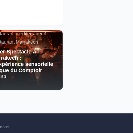
alités , Restaurant
cain , Spectacle ,
taurant méditerranéen ,
taurant Marrakech
er Spectacle à
rakech :
xpérience sensorielle
que du Comptoir
rna
-nous