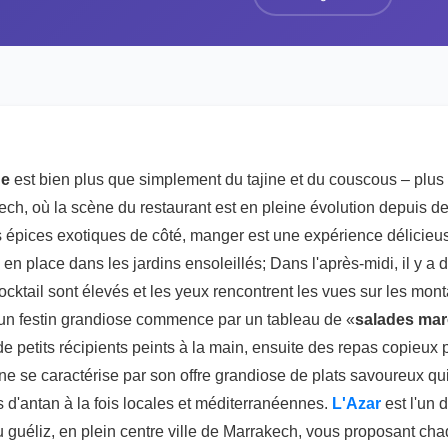
ne
est bien plus que simplement du tajine et du couscous – plus
kech, où la scène du restaurant est en pleine évolution depuis 
es épices exotiques de côté, manger est une expérience délicie
 en place dans les jardins ensoleillés; Dans l'après-midi, il y a d
cocktail sont élevés et les yeux rencontrent les vues sur les mon
, un festin grandiose commence par un tableau de «
salades mar
de petits récipients peints à la main, ensuite des repas copieux
e se caractérise par son offre grandiose de plats savoureux q
ns d'antan à la fois locales et méditerranéennes.
L'Azar
est l'un 
u guéliz, en plein centre ville de Marrakech, vous proposant cha