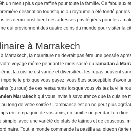
9h un menu plus que raffiné pour toute la famille. Ce fabuleux 
remière destination touristique au royaume a été fondé par les
us les deux constituent des adresses privilégiées pour les amat
ine qui proviennent des quatre coins du monde pour visiter la ci
linaire à Marrakech
 Marrakech, la nourriture ne devrait pas être une pensée après 
de votre voyage même pendant le mois sacré du
ramadan à Marr
ême, la cuisine est variée et diversifiée- les repas peuvent vari
importe le prix que vous payez, vous êtes susceptible d'avoir 
ains (ou tous) de ces restaurants lorsque vous visitez la ville ro
ranéen Marrakech
qui vous invite à savourer ce que la cuisine 
ut au long de votre soirée ! L’ambiance est on ne peut plus agréa
emps en compagnie de vos amis, en famille ou pendant un diner 
 simple, avec une variété de plats de tajines et de couscous, 
 ordinaire. Tout le monde commande la pastilla au pigeon (tarte