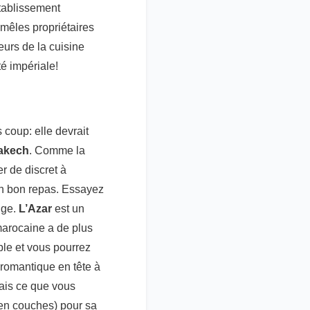
établissement
 mêles propriétaires
eurs de la cuisine
té impériale!
coup: elle devrait
akech
. Comme la
er de discret à
un bon repas. Essayez
uge.
L’Azar
est un
marocaine a de plus
ble et vous pourrez
romantique en tête à
mais ce que vous
 en couches) pour sa