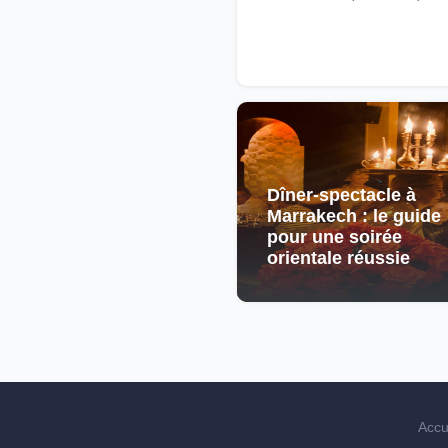
Dîner-spectacle à
Marrakech : le guide
pour une soirée
orientale réussie
Accu