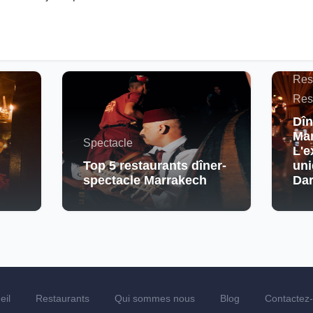
Actu
Maro
Res
Res
Dîn
Mar
Spectacle
L'e
Top 5 restaurants dîner-
uni
spectacle Marrakech
Da
eil
Restaurants
Qui sommes nous
Blog
Contactez