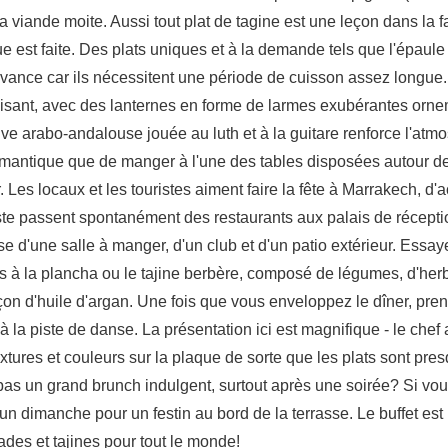
sa viande moite. Aussi tout plat de tagine est une leçon dans la 
 est faite. Des plats uniques et à la demande tels que l'épaul
vance car ils nécessitent une période de cuisson assez longue.
duisant, avec des lanternes en forme de larmes exubérantes orn
ive arabo-andalouse jouée au luth et à la guitare renforce l'atm
omantique que de manger à l'une des tables disposées autour de 
. Les locaux et les touristes aiment faire la fête à Marrakech, d'
liste passent spontanément des restaurants aux palais de récep
e d'une salle à manger, d'un club et d'un patio extérieur. Essay
es à la plancha ou le tajine berbère, composé de légumes, d'h
çon d'huile d'argan. Une fois que vous enveloppez le dîner, pre
 la piste de danse. La présentation ici est magnifique - le che
textures et couleurs sur la plaque de sorte que les plats sont pre
as un grand brunch indulgent, surtout après une soirée? Si vou
n dimanche pour un festin au bord de la terrasse. Le buffet est ul
des et tajines pour tout le monde!