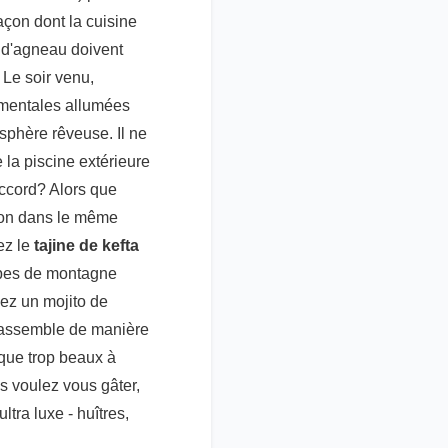
façon dont la cuisine
e d'agneau doivent
 Le soir venu,
ementales allumées
osphère rêveuse. Il ne
la piscine extérieure
accord? Alors que
tion dans le même
ez le
tajine de kefta
erbes de montagne
nez un mojito de
f assemble de manière
sque trop beaux à
s voulez vous gâter,
tra luxe - huîtres,