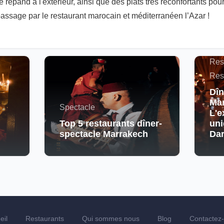
 répand à l'extérieur, ainsi que des plats très réconfortants pou
 passage par le restaurant marocain et méditerranéen l’Azar !
Actu
Maro
Res
Res
Dîn
Mar
Spectacle
L'e
Top 5 restaurants dîner-
uni
spectacle Marrakech
Da
eil
Restaurants
Qui sommes nous
Blog
Contactez