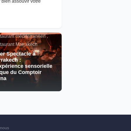
r bien assouvir votre
alités , Restaurant
cain , Spectacle ,
taurant méditerranéen ,
taurant Marrakech
er Spectacle à
rakech :
xpérience sensorielle
que du Comptoir
rna
-nous