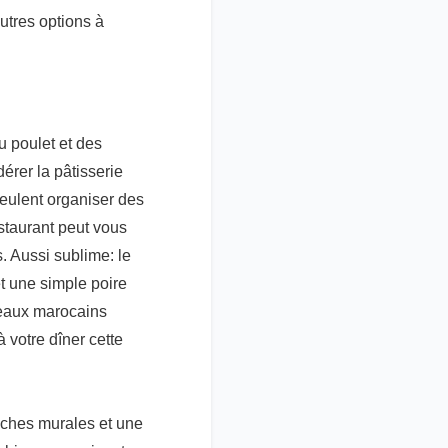
utres options à
u poulet et des
érer la pâtisserie
veulent organiser des
estaurant peut vous
. Aussi sublime: le
t une simple poire
reaux marocains
à votre dîner cette
iches murales et une