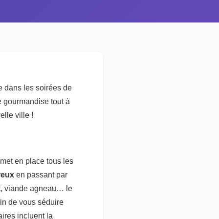
e dans les soirées de
e gourmandise tout à
le ville !
 met en place tous les
reux
en passant par
et, viande agneau… le
in de vous séduire
ires incluent la