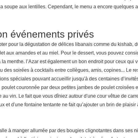
la soupe aux lentilles. Cependant, le menu a encore quelques a
ion événements privés
ter pour la dégustation de délices libanais comme du kishab, d
et aux amandes et au miel. Pour le dessert, vous pouvez consid
 la menthe. l’Azar est également un bon endroit pour ceux qui 
ou des soirées à cocktails entre collègues, amis, copines... Le r
ons spéciales pouvant accueillir jusqu'à des centaines d’invités
e poulet couronnée par deux petites jambes de poulet croisées e
 au vin. Le fait que vous dîniez autour d'une cour vêtue de car
 et d'une fontaine tentante ne fait qu’ajouter un brin de plaisir 
salle à manger allumée par des bougies clignotantes dans ses n