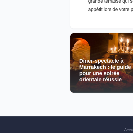
grande terrasse qui se
appétit lors de votre
Dîner-spectacle à
Marrakech : le guide
pour une soirée
orientale réussie
Accu