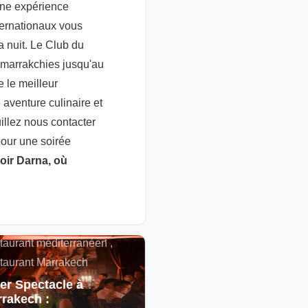
 une expérience
ternationaux vous
a nuit. Le Club du
s marrakchies jusqu'au
 le meilleur
aventure culinaire et
illez nous contacter
pour une soirée
oir Darna, où
alités , Restaurant
cain , Spectacle ,
taurant méditerranéen ,
taurant Marrakech
er Spectacle à
rakech :