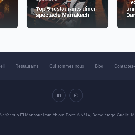
L'e
Top 5 restaurants dîner-
uni
spectacle Marrakech
Da
eil
Restaurants
Qui sommes nous
Blog
Contactez
Av Yacoub El Mansour Imm Ahlam Porte A N°14, 3ème étage Guéliz. M