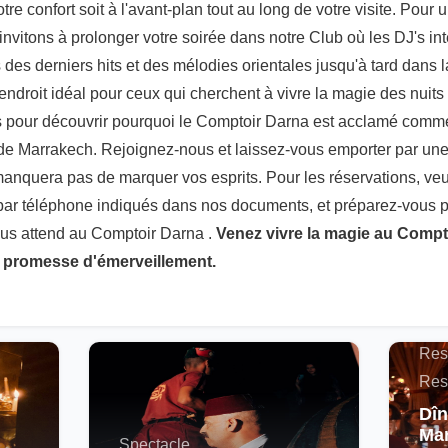
re confort soit à l'avant-plan tout au long de votre visite. Pour
nvitons à prolonger votre soirée dans notre Club où les DJ's in
s des derniers hits et des mélodies orientales jusqu'à tard dans l
endroit idéal pour ceux qui cherchent à vivre la magie des nuit
us pour découvrir pourquoi le Comptoir Darna est acclamé comme
 de Marrakech. Rejoignez-nous et laissez-vous emporter par une 
manquera pas de marquer vos esprits. Pour les réservations, veu
 par téléphone indiqués dans nos documents, et préparez-vous 
ous attend au Comptoir Darna .
Venez vivre la magie au Compt
e promesse d'émerveillement.
Actu
Maro
Res
Res
Dîn
Mar
Spectacle