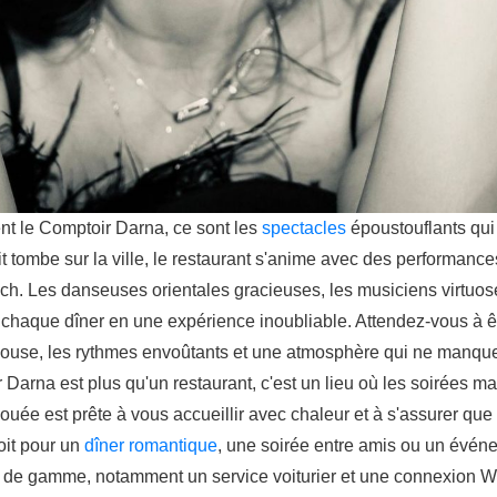
nt le Comptoir Darna, ce sont les
spectacles
époustouflants qu
uit tombe sur la ville, le restaurant s'anime avec des performance
ch. Les danseuses orientales gracieuses, les musiciens virtuose
 chaque dîner en une expérience inoubliable. Attendez-vous à êt
ouse, les rythmes envoûtants et une atmosphère qui ne manqu
r Darna est plus qu'un restaurant, c'est un lieu où les soirées m
uée est prête à vous accueillir avec chaleur et à s'assurer que v
oit pour un
dîner romantique
, une soirée entre amis ou un évén
t de gamme, notamment un service voiturier et une connexion Wi