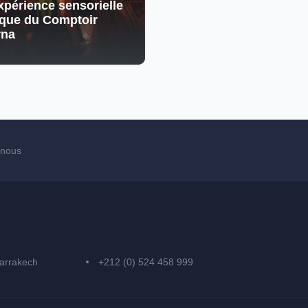
xpérience sensorielle
que du Comptoir
rna
-nous
arrakech
+212 (0) 524 458 999