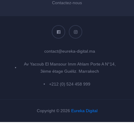
Contactez-nous
contact@eureka-digital.ma
Av Yacoub El Mansour Imm Ahlam Porte A N°14,
3ème étage Guéliz. Marrakech
+212 (0) 524 458 999
Copyright © 2026
Eureka Digital