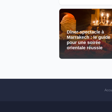
Dîner-spectacle à
Marrakech : le guide
pour une soirée
orientale réussie
Accu