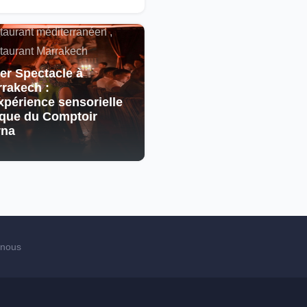
cain , Spectacle ,
taurant méditerranéen ,
taurant Marrakech
er Spectacle à
rakech :
xpérience sensorielle
que du Comptoir
rna
-nous