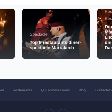
Maro
Res
Res
Dîn
Mar
Spectacle
L'e
Top 5 restaurants dîner-
uni
spectacle Marrakech
Da
eil
Restaurants
Qui sommes nous
Blog
Contactez