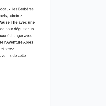
 locaux, les Berbères,
nnels, admirez
Pause Thé avec une
uad pour déguster un
 pour échanger avec
de l'Aventure
Après
 et serez
uvenirs de cette